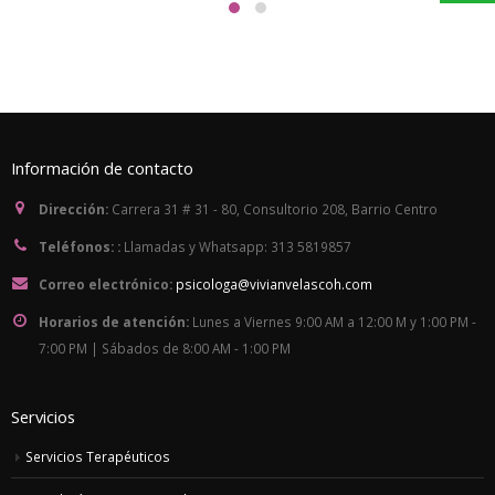
Información de contacto
Dirección:
Carrera 31 # 31 - 80, Consultorio 208, Barrio Centro
Teléfonos: :
Llamadas y Whatsapp: 313 5819857
Correo electrónico:
psicologa@vivianvelascoh.com
Horarios de atención:
Lunes a Viernes 9:00 AM a 12:00 M y 1:00 PM -
7:00 PM | Sábados de 8:00 AM - 1:00 PM
Servicios
Servicios Terapéuticos